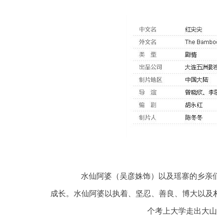
水仙阿婆（吴彦姝饰）以及瑶寨的乡亲们
成长。水仙阿婆以执着、坚忍、善良、博大以及
个考上大学走出大山