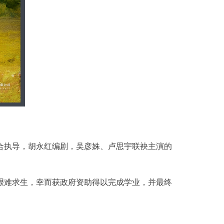
合执导，胡永红编剧，吴彦姝、卢思宇联袂主演的
艰难求生，幸而获政府资助得以完成学业，并最终